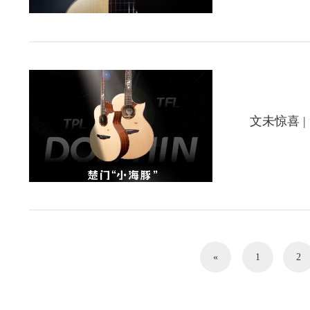
文未惊喜 
«
1
2