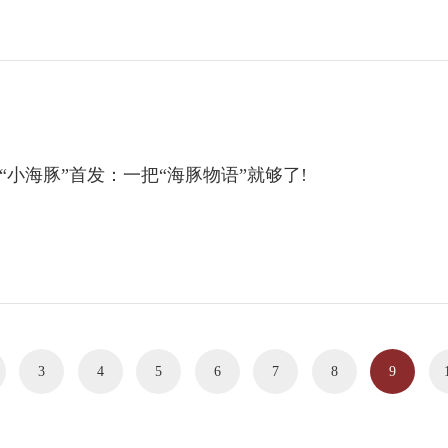
| “小海豚”首发：一把“海豚物语”就够了!
3
4
5
6
7
8
9