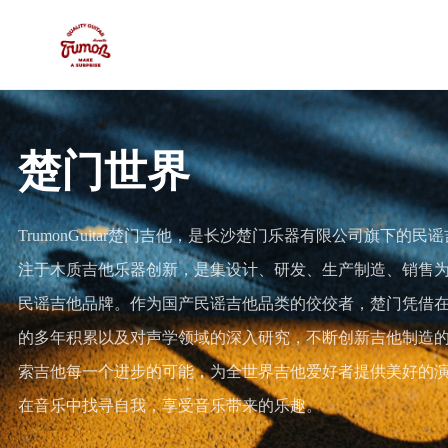
楚门世界
TrumonGuitar楚门吉他，是长沙楚门乐器有限公司旗下的民
注于木质吉他乐器创新，是集设计、研发、生产制造、销售
民谣吉他品牌。作为国产民谣吉他品类的佼佼者，楚门凭借
的多年积累以及对声学领域的深入研究，不断创新吉他制造
索吉他每一个进步的可能，为全世界吉他爱好者提供美好的
在音乐中找寻自我，享受音乐带来的乐趣。